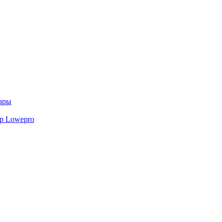
ары
р Lowepro