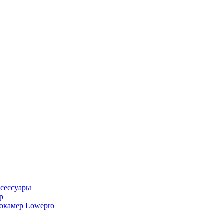
ксессуары
р
еокамер Lowepro