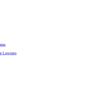
ары
р Lowepro