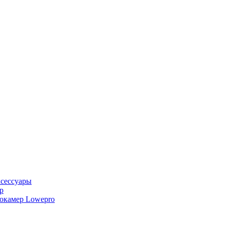
ксессуары
р
еокамер Lowepro