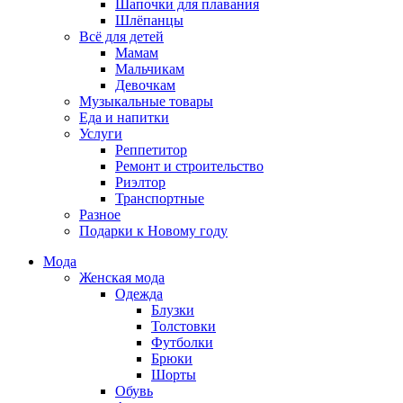
Шапочки для плавания
Шлёпанцы
Всё для детей
Мамам
Мальчикам
Девочкам
Музыкальные товары
Еда и напитки
Услуги
Реппетитор
Ремонт и строительство
Риэлтор
Транспортные
Разное
Подарки к Новому году
Мода
Женская мода
Одежда
Блузки
Толстовки
Футболки
Брюки
Шорты
Обувь