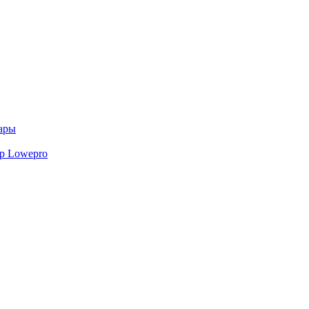
ары
р Lowepro