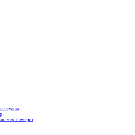
ксессуары
р
еокамер Lowepro