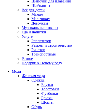
Шапочки для плавания
Шлёпанцы
Всё для детей
Мамам
Мальчикам
Девочкам
Музыкальные товары
Еда и напитки
Услуги
Реппетитор
Ремонт и строительство
Риэлтор
Транспортные
Разное
Подарки к Новому году
Мода
Женская мода
Одежда
Блузки
Толстовки
Футболки
Брюки
Шорты
Обувь